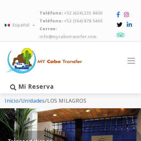
Teléfono:
+52 (624) 235 8400
Teléfono:
+52 (564) 878 5466
Español
Correo:
info@mycabotransfer.com
Mi Reserva
Inicio
/
Unidades
/
LOS MILAGROS