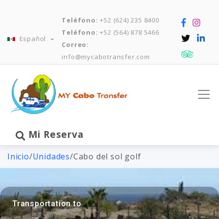
Teléfono:
+52 (624) 235 8400
Teléfono:
+52 (564) 878 5466
Español
Correo:
info@mycabotransfer.com
Mi Reserva
Inicio
/
Unidades
/
Cabo del sol golf
Transportation to