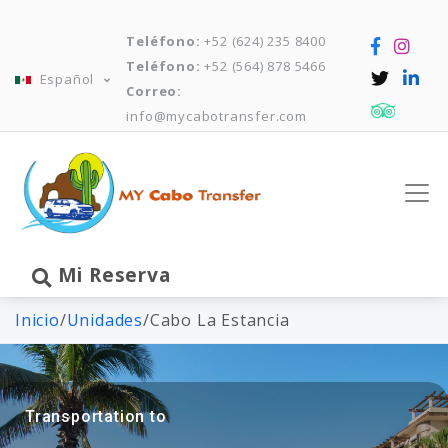
Teléfono:
+52 (624) 235 8400
Teléfono:
+52 (564) 878 5466
Español
Correo:
info@mycabotransfer.com
Mi Reserva
Inicio
/
Unidades
/
Cabo La Estancia
Transportation to