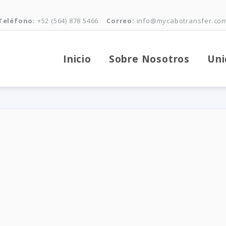
Teléfono:
+52 (564) 878 5466
Correo:
info@mycabotransfer.co
Inicio
Sobre Nosotros
Uni