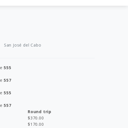
San José del Cabo
ne
555
ne
557
ne
555
ne
557
Round trip
$
370.00
$
170.00