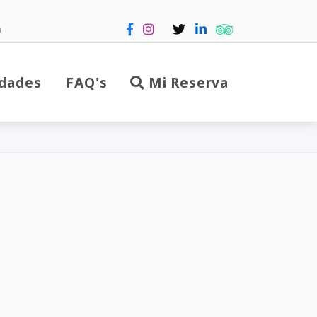
m
dades
FAQ's
Mi Reserva