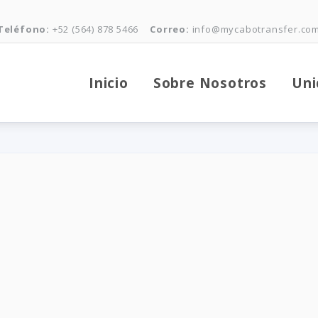
Teléfono:
+52 (564) 878 5466
Correo:
info@mycabotransfer.co
Inicio
Sobre Nosotros
Uni