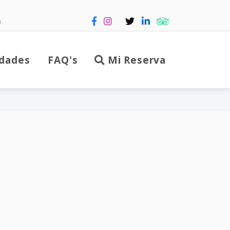
m
dades
FAQ's
Mi Reserva