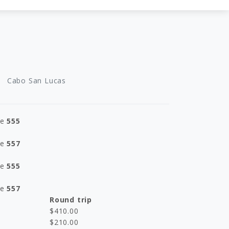
Cabo San Lucas
ne
555
ne
557
ne
555
ne
557
Round trip
$
410.00
$
210.00