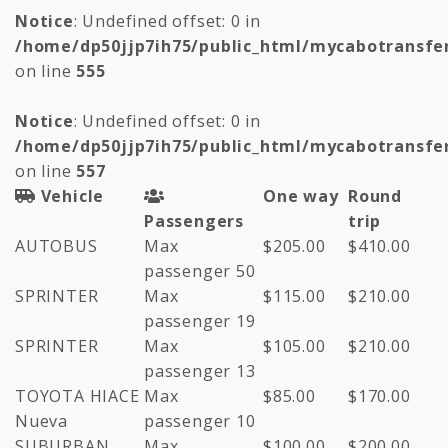
Notice
: Undefined offset: 0 in
/home/dp50jjp7ih75/public_html/mycabotransfe
on line
555
Notice
: Undefined offset: 0 in
/home/dp50jjp7ih75/public_html/mycabotransfe
on line
557
Vehicle
One way
Round
Passengers
trip
AUTOBUS
Max
$
205.00
$
410.00
passenger 50
SPRINTER
Max
$
115.00
$
210.00
passenger 19
SPRINTER
Max
$
105.00
$
210.00
passenger 13
TOYOTA HIACE
Max
$
85.00
$
170.00
Nueva
passenger 10
SUBURBAN
Max
$
100.00
$
200.00