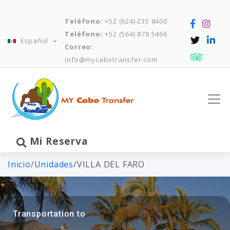
Teléfono:
+52 (624) 235 8400
Teléfono:
+52 (564) 878 5466
Español
Correo:
info@mycabotransfer.com
Mi Reserva
Inicio
/
Unidades
/
VILLA DEL FARO
Transportation to