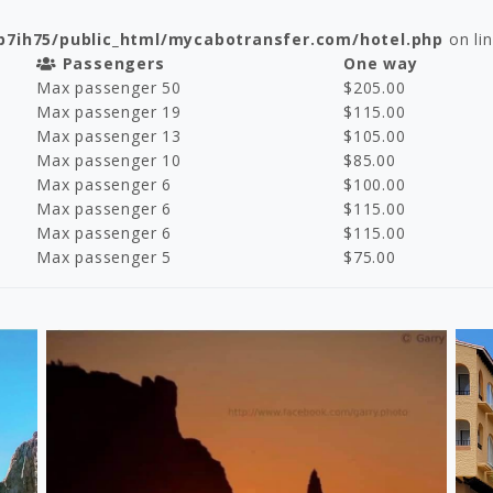
p7ih75/public_html/mycabotransfer.com/hotel.php
on li
Passengers
One way
Max passenger 50
$
205.00
Max passenger 19
$
115.00
Max passenger 13
$
105.00
Max passenger 10
$
85.00
Max passenger 6
$
100.00
Max passenger 6
$
115.00
Max passenger 6
$
115.00
Max passenger 5
$
75.00