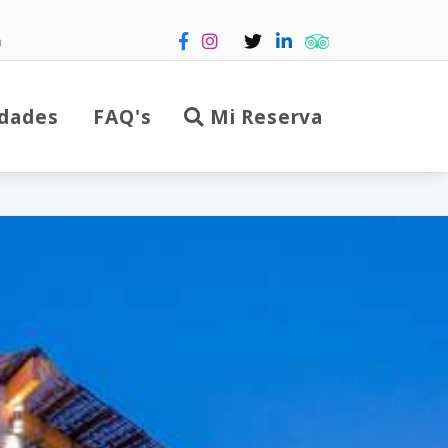
m
dades
FAQ's
Mi Reserva