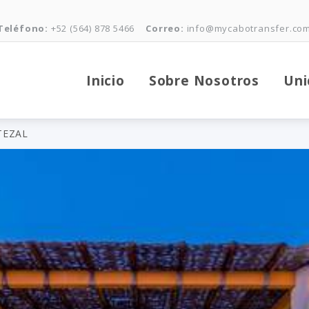
Teléfono:
+52 (564) 878 5466
Correo:
info@mycabotransfer.co
Inicio
Sobre Nosotros
Uni
TEZAL